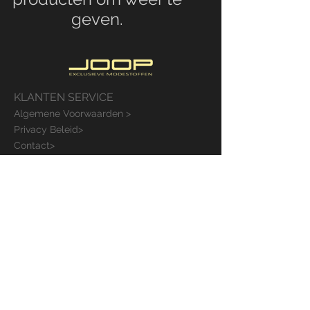
geven.
KLANTEN SERVICE
Algemene Voorwaarden >
Privacy Beleid>
Contact>
Veelgestelde Vragen>
BEZOEK ONS
KLIK HIER
BLIJF VERBONDEN